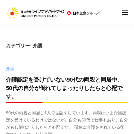
株
ュ
コ
ー
式
ン
会
メ
ニ
テ
社
株
ュ
ン
ラ
ー
式
イ
ツ
会
フ
へ
カテゴリー:
介護
社
ケ
ス
ア
ラ
キ
パ
イ
ッ
介護
ー
フ
プ
ト
介護認定を受けていない90代の両親と同居中、
ケ
ナ
50代の自分が倒れてしまったりしたらと心配で
ア
ー
す。
パ
ズ
ー
2
b
90代の両親と同居し1人で世話をしています。両親はいま介護認
ト
0
y
定を受けているわけではないが、自分も50代で仕事もあり、自分
1
R
ナ
がもし倒れたりしたらと心配です。 孤独に介護をされている印
9
7
ー