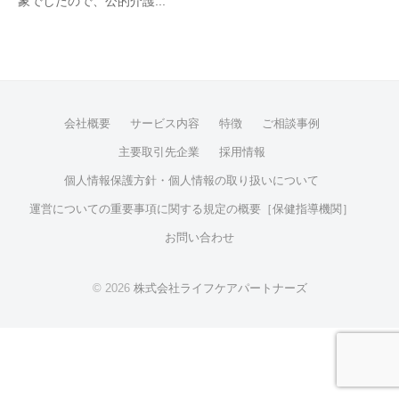
象でしたので、公的介護...
年
n
ズ
1
S
0
c
月
A
2
A
8
G
会社概要
サービス内容
特徴
ご相談事例
日
主要取引先企業
採用情報
個人情報保護方針・個人情報の取り扱いについて
運営についての重要事項に関する規定の概要［保健指導機関］
お問い合わせ
© 2026
株式会社ライフケアパートナーズ