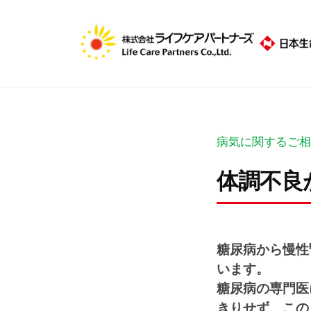
コ
式
ン
会
テ
社
株
ン
ラ
ツ
式
イ
へ
フ
会
ケ
ス
社
病気に関するご相
ア
キ
ラ
パ
体調不良
ッ
イ
ー
プ
フ
ト
2
b
ナ
ケ
0
y
糖尿病から慢性
ー
ア
1
R
います。
ズ
パ
9
7
糖尿病の専門医
年
n
ー
きりせず、この