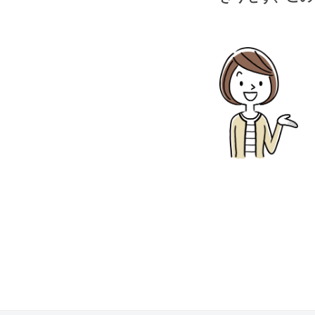
1
S
ト
0
c
ナ
月
A
ー
2
A
8
G
ズ
日