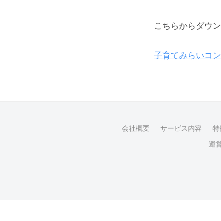
ト
ナ
詳
こちらからダウン
ー
細
子育てみらいコンシ
ズ
資
料
ダ
会社概要
サービス内容
特
ウ
運
ン
ロ
ー