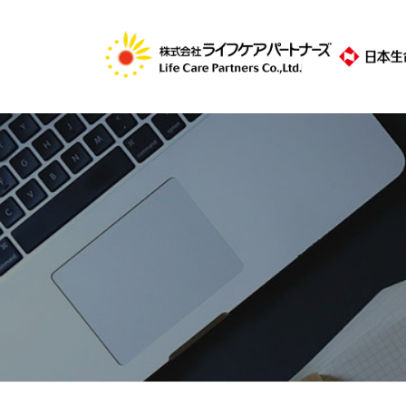
コ
式
ン
会
テ
社
株
ン
ラ
ツ
式
イ
へ
フ
会
ケ
ス
社
ア
キ
ラ
パ
ッ
イ
ー
プ
フ
ト
ナ
ケ
ー
ア
ズ
パ
ー