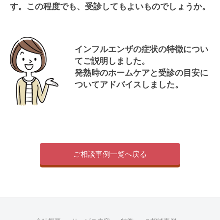
年
n
す。この程度でも、受診してもよいものでしょうか。
ズ
1
S
0
c
月
A
インフルエンザの症状の特徴につい
2
A
てご説明しました。
8
G
発熱時のホームケアと受診の目安に
日
ついてアドバイスしました。
ご相談事例一覧へ戻る