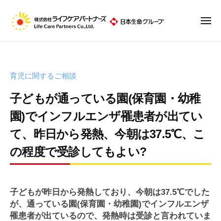
株
ュ
コ
ー
式
ン
会
メ
ニ
テ
社
株
ュ
ン
ラ
ー
式
イ
ツ
会
フ
へ
育児に関するご相談
社
ケ
ス
ア
ラ
子どもが通っている園(保育園・幼稚
キ
パ
イ
ッ
園)でインフルエンザ罹患者が出てい
ー
フ
プ
ト
て、昨日から発熱、今朝は37.5℃、こ
ケ
ナ
の程度で受診してもよい?
ア
ー
パ
ズ
2
b
ー
0
y
子どもが昨日から発熱しており、今朝は37.5℃でした
ト
1
R
が、通っている園(保育園・幼稚園)でインフルエンザ
ナ
9
7
罹患者が出ているので、発熱時は受診と言われていま
ー