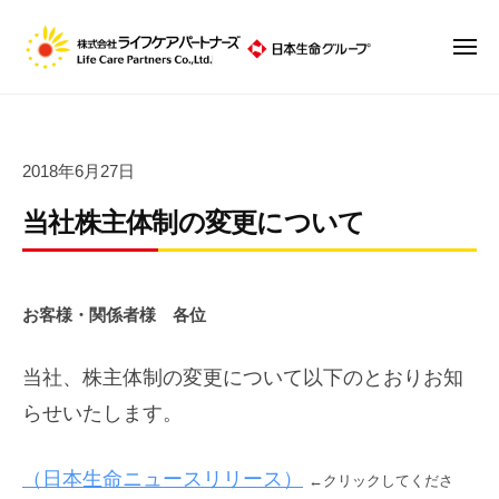
株
ュ
コ
ー
式
ン
会
メ
ニ
テ
社
株
ュ
ン
ラ
ー
式
イ
ツ
会
フ
へ
2018年6月27日
社
ケ
ス
ア
ラ
当社株主体制の変更について
キ
パ
イ
ッ
ー
フ
プ
ト
ケ
お客様・関係者様 各位
ナ
ア
ー
パ
ズ
当社、株主体制の変更について以下のとおりお知
ー
らせいたします。
ト
ナ
（日本生命ニュースリリース）
←クリックしてくださ
ー