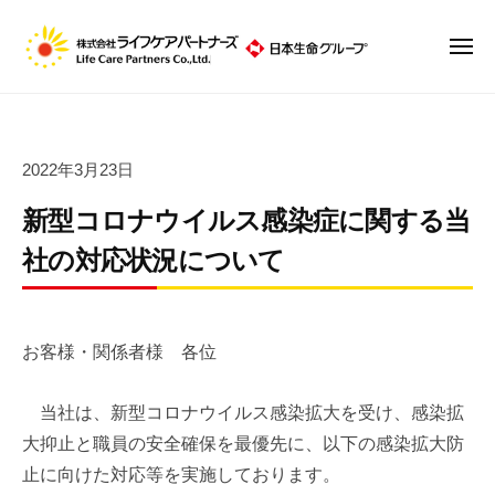
株
ュ
コ
ー
式
ン
会
メ
ニ
テ
社
株
ュ
ン
ラ
ー
式
イ
ツ
会
フ
へ
2022年3月23日
社
ケ
ス
ア
ラ
新型コロナウイルス感染症に関する当
キ
パ
イ
ッ
社の対応状況について
ー
フ
プ
ト
ケ
ナ
ア
ー
お客様・関係者様 各位
パ
ズ
ー
当社は、新型コロナウイルス感染拡大を受け、感染拡
ト
大抑止と職員の安全確保を最優先に、以下の感染拡大防
ナ
止に向けた対応等を実施しております。
ー